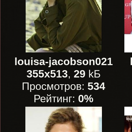
louisa-jacobson021
355x513
,
29
kБ
Просмотров:
534
Рейтинг:
0%