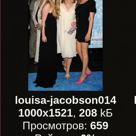
louisa-jacobson014
1000x1521
,
208
kБ
Просмотров:
659