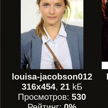
louisa-jacobson012
316x454
,
21
kБ
Просмотров:
530
Рейтинг:
0%