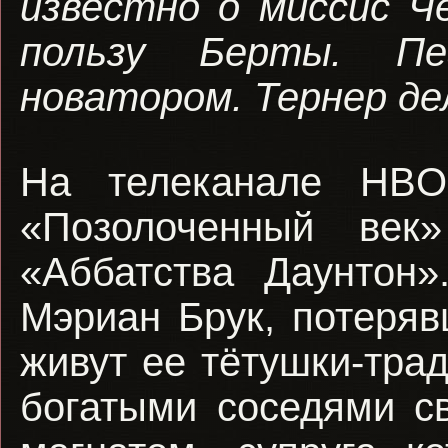
известно о миссис Ч
пользу Берты. Пе
новатором. Тернер д
На телеканале HBO
«Позолоченный век
«Аббатства Даунтон
Мэриан Брук, потеряв
живут ее тётушки-тра
богатыми соседями с