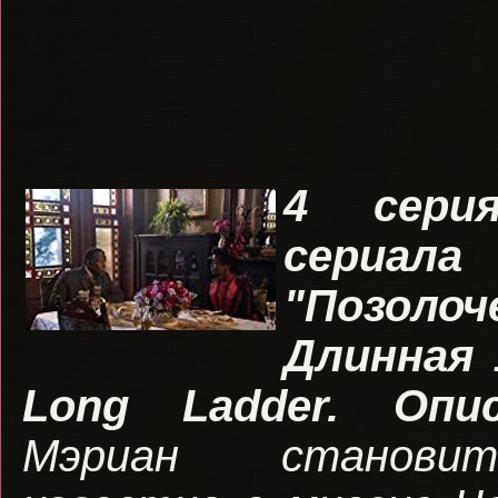
4 сери
сериала
"Позоло
Длинная 
Long Ladder
. Опис
Мэриан станови